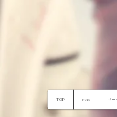
TOP
note
サー