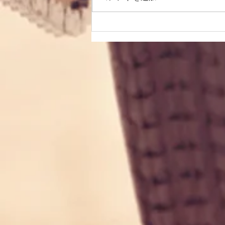
EQUALカーボンリム 続々手
組中！