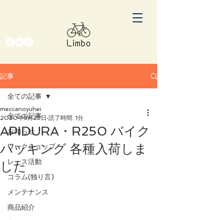
記事
全ての記事
meccanoyuhei
全ての記事
2020年8月25日
読了時間: 1分
APIDURA・R250 バイク
お知らせ
パッキング 各種入荷しま
ワークショップ
レース活動
した
コラム(独り言)
メンテナンス
商品紹介