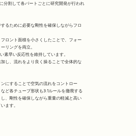
」に分割して各パートごとに研究開発が行われ
持するために必要な剛性を確保しながらフロ
。
、フロント面積を小さくしたことで、フォー
ィーリングを両立。
らしい素早い反応性を維持しています。
追加し、流れをより良く操ることで全体的な
インにすることで空気の流れをコントロー
など各チューブ形状も3:1ルールを撤廃する
とし、剛性を確保しながら重量の軽減と高い
ています。