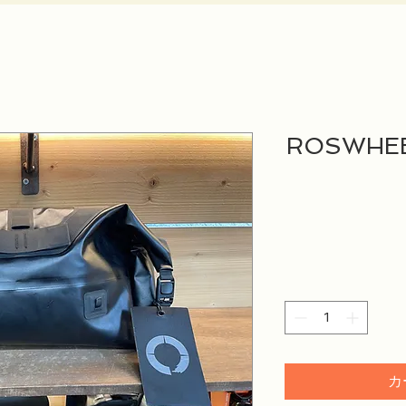
ROSWHE
カ