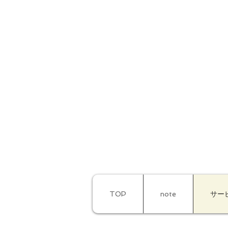
TOP
note
サー