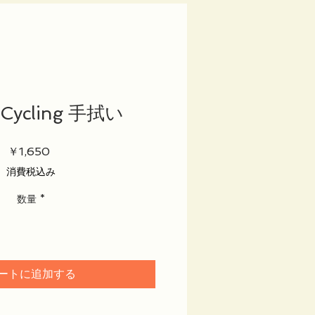
 Cycling 手拭い
価
￥1,650
格
消費税込み
数量
*
ートに追加する