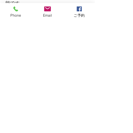
能です。
パーツの細かい手配で分からない部分
Phone
Email
ご予約
はお任せ下さい。
ロードバイク
戸田市
BMC
お知らせ
商品紹介
すべて表示
最新記事