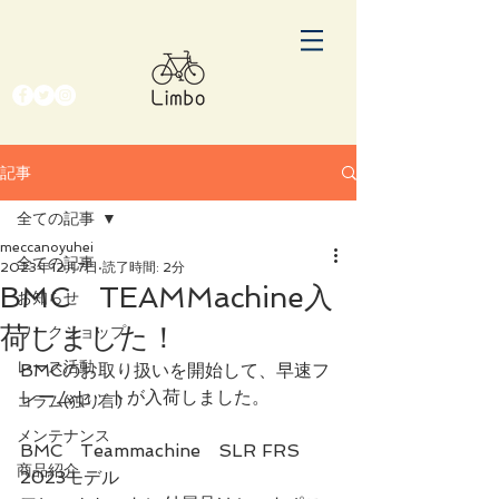
記事
全ての記事
meccanoyuhei
全ての記事
2023年12月7日
読了時間: 2分
BMC TEAMMachine入
お知らせ
荷しました！
ワークショップ
レース活動
BMCのお取り扱いを開始して、早速フ
レームセットが入荷しました。
コラム(独り言)
メンテナンス
BMC　Teammachine　SLR FRS 
商品紹介
2023モデル　