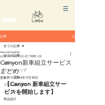
記事
全ての記事
meccanoyuhei
全ての記事
2020年10月10日
読了時間: 3分
Canyon新車組立サービス
お知らせ
まとめ
ワークショップ
レース活動
更新日：
2024年11月18日
【Canyon 新車組立サー
コラム(独り言)
ビスを開始します】
メンテナンス
商品紹介