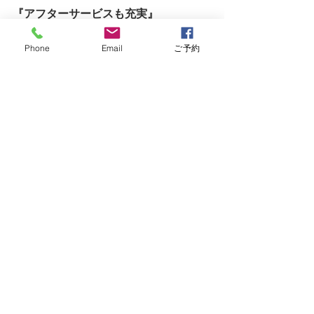
『アフターサービスも充実』
Phone
Email
ご予約
新車組立後2-300kmか一ヶ月後に再点
検を行っています(1回限り無料点検)
乗ってみて気になる箇所なども微調整
致します。
日頃のメンテナンス、カスタマイズ、
オーバーホールもすべてLimbocycling
へお任せ下さいねー！ご依頼お待ちし
ております。