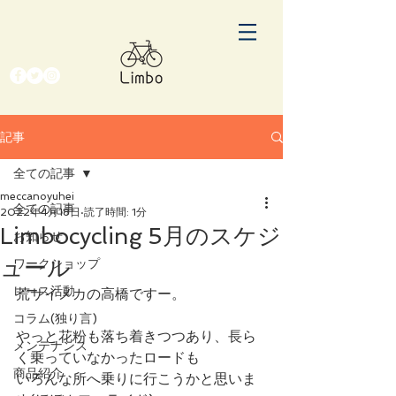
記事
全ての記事
meccanoyuhei
全ての記事
2022年4月18日
読了時間: 1分
Limbocycling 5月のスケジ
お知らせ
ュール
ワークショップ
レース活動
荒サイメカの高橋ですー。
コラム(独り言)
やっと花粉も落ち着きつつあり、長ら
メンテナンス
く乗っていなかったロードも
商品紹介
いろんな所へ乗りに行こうかと思いま