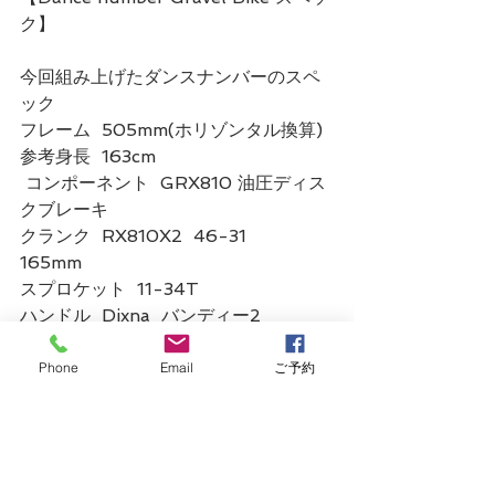
ク】
今回組み上げたダンスナンバーのスペ
ック
フレーム  505mm(ホリゾンタル換算)
参考身長  163cm
 コンポーネント  GRX810 油圧ディス
クブレーキ
クランク  RX810X2  46-31	
165mm
スプロケット  11-34T
ハンドル  Dixna  バンディー2  
385/470mm
タイヤ  simworks by panaracer 
Phone
Email
ご予約
volummy 27.5×1.75
ホイール  Fulcrum Rapid red 5 DB
参考完成車価格 600,000円(税抜)