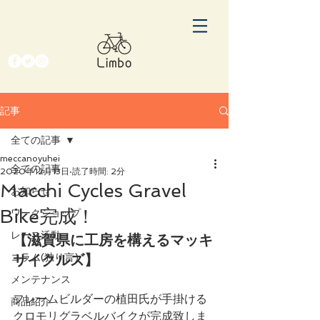
記事
全ての記事
meccanoyuhei
全ての記事
2020年12月13日
読了時間: 2分
Macchi Cycles Gravel
お知らせ
Bike完成！
ワークショップ
【滋賀県に工房を構えるマッキ
レース活動
サイクルズ】
コラム(独り言)
メンテナンス
フレームビルダーの植田氏が手掛ける
商品紹介
クロモリグラベルバイクが完成致しま