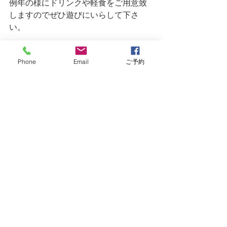
例年の様にドリンクや軽食をご用意致
しますのでぜひ遊びにいらして下さ
い。
毎年言っておりますが、師走は何かと
Phone
Email
ご予約
急いで動いています。交通安全には十
分お気をつけてお過ごしください。
それでは年内もお困り事やご相談あり
ましたらお申し付けください。
Limbocycling 高橋
すべて表示
最新記事