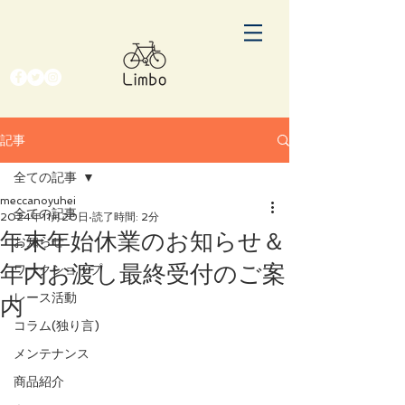
記事
全ての記事
meccanoyuhei
全ての記事
2024年11月20日
読了時間: 2分
年末年始休業のお知らせ＆
お知らせ
年内お渡し最終受付のご案
ワークショップ
レース活動
内
コラム(独り言)
メンテナンス
商品紹介