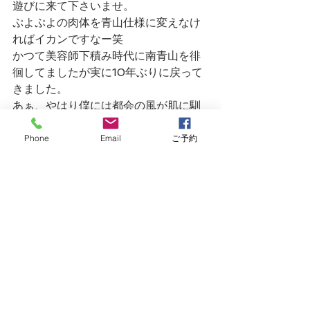
遊びに来て下さいませ。
ぷよぷよの肉体を青山仕様に変えなけ
ればイカンですなー笑
かつて美容師下積み時代に南青山を徘
徊してましたが実に10年ぶりに戻って
きました。
あぁ、やはり僕には都会の風が肌に馴
染みますわー。あはは。
Phone
Email
ご予約
すべて表示
最新記事