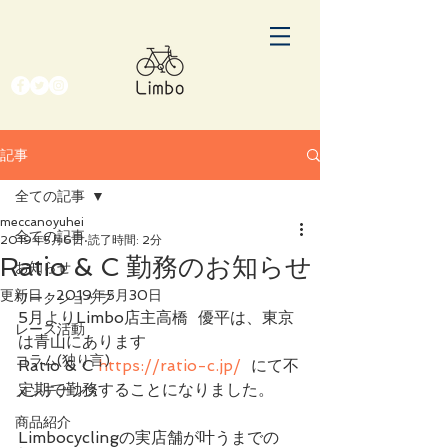
記事
全ての記事
meccanoyuhei
全ての記事
2019年5月6日
読了時間: 2分
Ratio & C 勤務のお知らせ
お知らせ
更新日：
2019年5月30日
ワークショップ
5月よりLimbo店主高橋  優平は、東京
レース活動
は青山にあります
コラム(独り言)
Ratio & C 
https://ratio-c.jp/
  にて不
定期で勤務することになりました。
メンテナンス
商品紹介
Limbocyclingの実店舗が叶うまでの