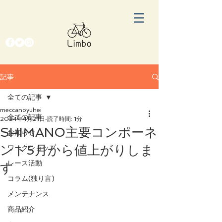
記事
全ての記事
meccanoyuhei
全ての記事
2024年4月21日
読了時間: 1分
SHIMANO主要コンポーネ
お知らせ
ント5月から値上がりしま
ワークショップ
レース活動
す
コラム(独り言)
メンテナンス
商品紹介