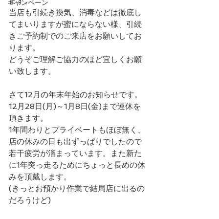
ます。
キャンペーン
当店も引続き換気、消毒などは徹底し
てまいりますが蜜にならない様、引続
きご予約制でのご来店をお願いしてお
ります。
どうぞご理解ご協力のほど宜しくお願
い致します。
さて12月の年末年始のお知らせです。
12月28日(月)～1月8日(金)まで連休を
頂きます。
1年間わりとプライベートもほぼ無く、
店の休みの日も出ずっぱりでしたので
若干疲労が溜まっています。また新た
に1年突っ走るためにちょっと長めの休
みを頂戴します。
(きっとお預かり作業で結局店に出るの
だろうけど)