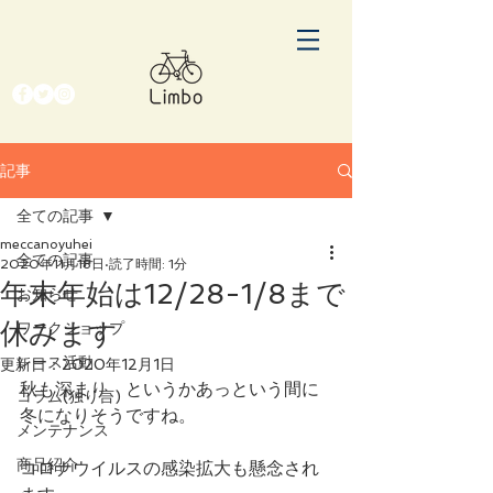
記事
全ての記事
meccanoyuhei
全ての記事
2020年11月18日
読了時間: 1分
年末年始は12/28-1/8まで
お知らせ
休みます
ワークショップ
レース活動
更新日：
2020年12月1日
秋も深まり、というかあっという間に
コラム(独り言)
冬になりそうですね。
メンテナンス
商品紹介
コロナウイルスの感染拡大も懸念され