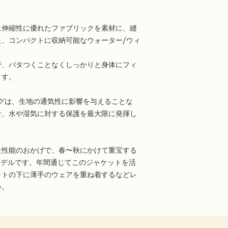
に伸縮性に優れたファブリックを素材に、縫
、コンパクトに収納可能なウォーター/ウィ
で、バタつくことなくしっかりと身体にフィ
ます。
ィングは、生地の通気性に影響を与えることな
せ、水や湿気に対する保護を最大限に発揮し
た性能のおかげで、春〜秋にかけて重宝する
モデルです。年間通じてこのジャケットを活
ットの下に薄手のウェアを重ね着するなどレ
い。