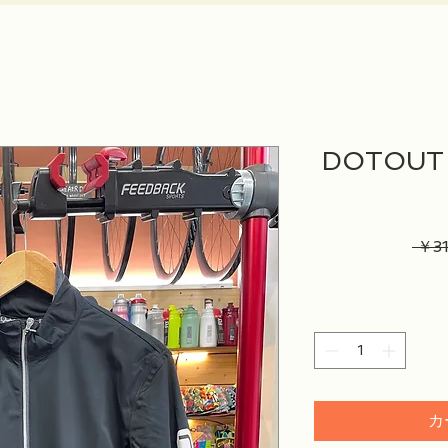
DOTOUT H
 ￥31
カ