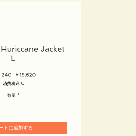
uriccane Jacket
L
通
セ
,240 
￥15,620
常
ー
消費税込み
価
ル
格
価
数量
*
格
ートに追加する