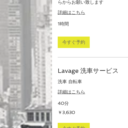
らからお願い致します
詳細はこちら
1時間
今すぐ予約
Lavage 洗車サービス
洗車 自転車
詳細はこちら
40分
3,630
￥3,630
円