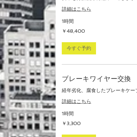
詳細はこちら
1時間
48,400
￥48,400
円
今すぐ予約
ブレーキワイヤー交換
経年劣化、腐食したブレーキケー
詳細はこちら
1時間
3,300
￥3,300
円