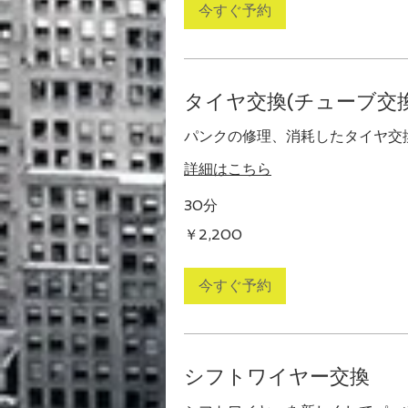
今すぐ予約
タイヤ交換(チューブ交換
パンクの修理、消耗したタイヤ交
詳細はこちら
30分
2,200
￥2,200
円
今すぐ予約
シフトワイヤー交換