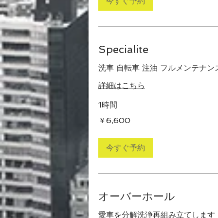
今すぐ予約
Specialite
洗車 自転車 注油 フルメンテナン
詳細はこちら
1時間
6,600
￥6,600
円
今すぐ予約
オーバーホール
愛車を分解洗浄再組み立てします