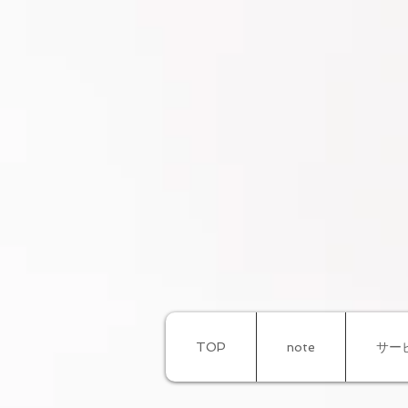
TOP
note
サー