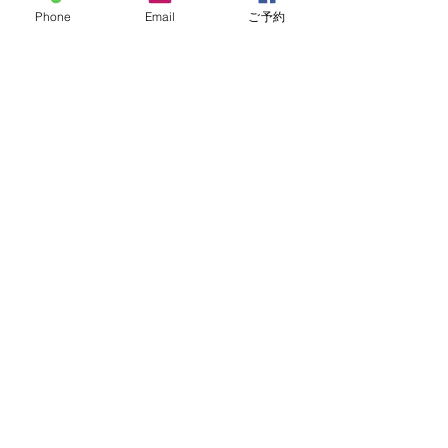
時代に合わせて、状況に合わせてなん
Phone
Email
ご予約
とかなるさ精神で皆様にお応え出来た
らこれ本望ですー。
お知らせ
すべて表示
最新記事