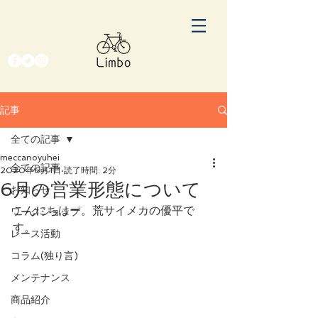
記事
全ての記事
meccanoyuhei
全ての記事
2020年6月1日
読了時間: 2分
6月の営業形態について
お知らせ
こんにちはー。荒サイメカの優平で
ワークショップ
す。
レース活動
コラム(独り言)
メンテナンス
商品紹介