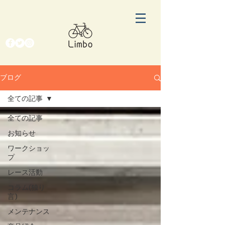
ブログ
全ての記事
全ての記事
お知らせ
ワークショッ
プ
レース活動
コラム(独り
言)
メンテナンス